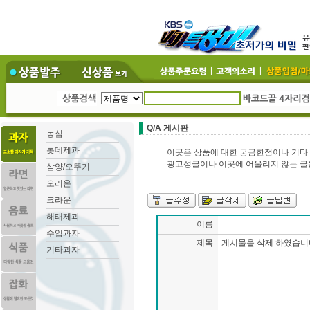
Q/A 게시판
농심
롯데제과
이곳은 상품에 대한 궁금한점이나 기타 
광고성글이나 이곳에 어울리지 않는 글
삼양/오뚜기
오리온
크라운
해태제과
이름
수입과자
제목
게시물을 삭제 하였습니
기타과자